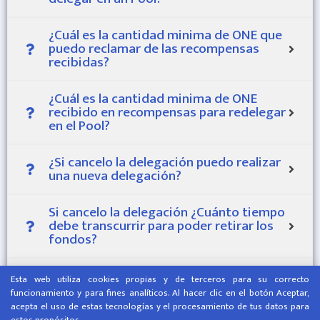
¿Cuál es la cantidad minima de ONE que
puedo reclamar de las recompensas
recibidas?
¿Cuál es la cantidad minima de ONE
recibido en recompensas para redelegar
en el Pool?
¿Si cancelo la delegación puedo realizar
una nueva delegación?
Si cancelo la delegación ¿Cuánto tiempo
debe transcurrir para poder retirar los
fondos?
¿Cuál es el tiempo de maduración para
Esta web utiliza cookies propias y de terceros para su correcto
empezar a recibir recompensas en el
funcionamiento y para fines analíticos. Al hacer clic en el botón Aceptar,
Pool Harmony?
acepta el uso de estas tecnologías y el procesamiento de tus datos para
estos propósitos.