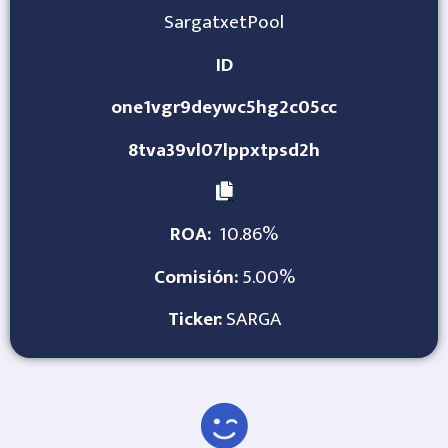
SargatxetPool
ID
one1vgr9deywc5hg2c05cc
8tva39vl07lppxtpsd2h
ROA:
10.86%
Comisión:
5.00%
Ticker:
SARGA